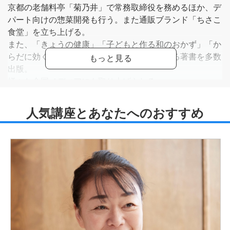
京都の老舗料亭「菊乃井」で常務取締役を務めるほか、デ
パート向けの惣菜開発も行う。また通販ブランド「ちさこ
食堂」を立ち上げる。
また、「きょうの健康」「子どもと作る和のおかず」「か
らだに効くおかず」など、食材や調理に関する著書を多数
出版。
様々な全国メディアにも取り上げられる。
その他、管理栄養士、調理師、抗加齢医学会正会員、食生
活アドバイザーなどの資格を持ち、多様な視点から食品会
社や飲食店、地方自治体などにメニューアドバイスや食生
活全般の指導を行っている。