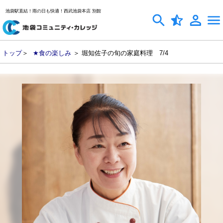
池袋駅直結！雨の日も快適！西武池袋本店 別館
トップ
＞
★食の楽しみ
＞ 堀知佐子の旬の家庭料理 7/4