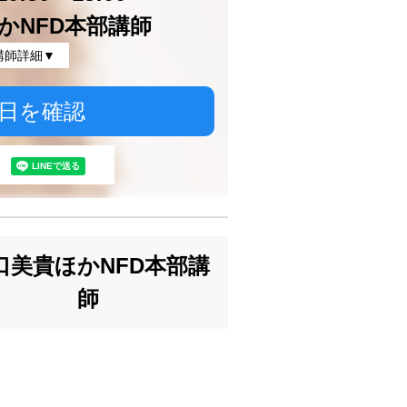
かNFD本部講師
講師詳細▼
日を確認
口美貴ほかNFD本部講
師