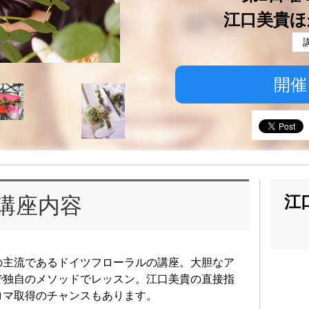
江口美貴ほ
開催
江
講座内容
の主流であるドイツフローラルの講座。大胆なア
で独自のメソッドでレッスン。江口美貴の直接指
ロマ取得のチャンスもあります。