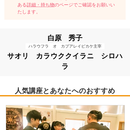
ある
詳細・持ち物
のページでご確認をお願いい
たします。
白原 秀子
ハラウフラ　オ　カプアレイピカケ主宰
サオリ カラウククイラニ シロハ
ラ