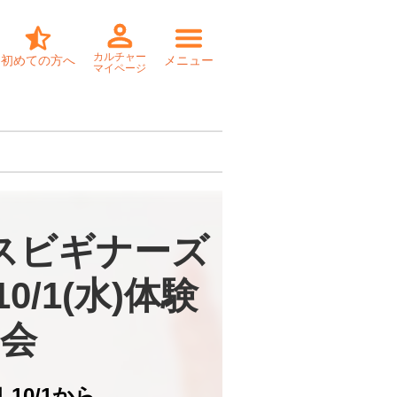
カルチャー
初めての方へ
メニュー
マイページ
スビギナーズ
0/1(水)体験
会
日
10/1から