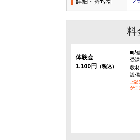
詳細・持ち物
フ
料
■内
体験会
受講
1,100円
（税込）
教材
設備
上記
が生