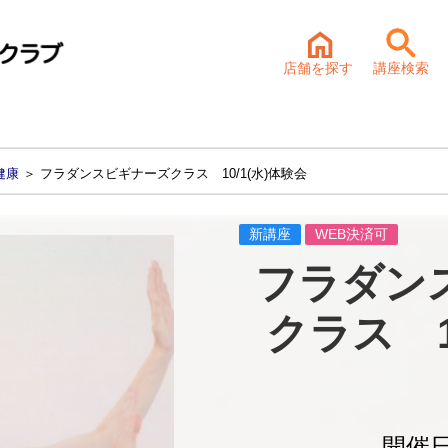
店舗を探す
講座検索
健康
＞ フラダンスビギナーズクラス 10/1(水)体験会
新講座
WEB決済可
フラダン
クラス　1
開催