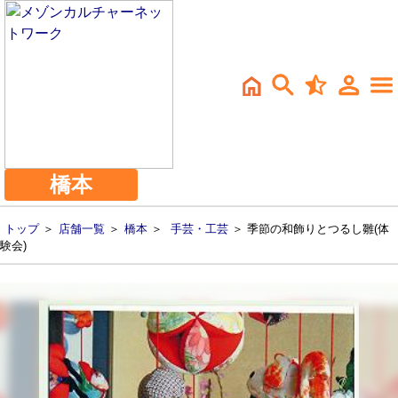
橋本
トップ
＞
店舗一覧
＞
橋本
＞
手芸・工芸
＞ 季節の和飾りとつるし雛(体
験会)