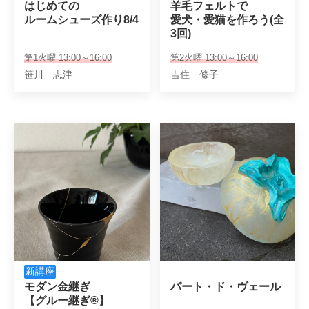
はじめての

羊毛フェルトで

ルームシューズ作り8/4
愛犬・愛猫を作ろう(全
3回)
第1火曜 13:00～16:00
第2火曜 13:00～16:00
笹川 志津
吉住 修子
新講座
モダン金継ぎ

パート・ド・ヴェール
【グルー継ぎ®】