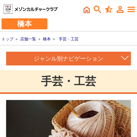
橋本
トップ
＞
店舗一覧
＞
橋本
＞
手芸・工芸
ジャンル別ナビゲーション
手芸・工芸