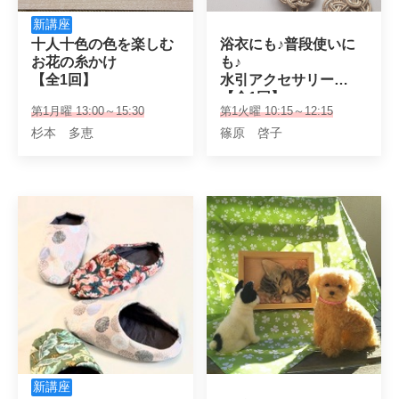
新講座
十人十色の色を楽しむ

浴衣にも♪普段使いに
お花の糸かけ

も♪

【全1回】
水引アクセサリー

【全1回】
第1月曜 13:00～15:30
第1火曜 10:15～12:15
杉本 多恵
篠原 啓子
新講座