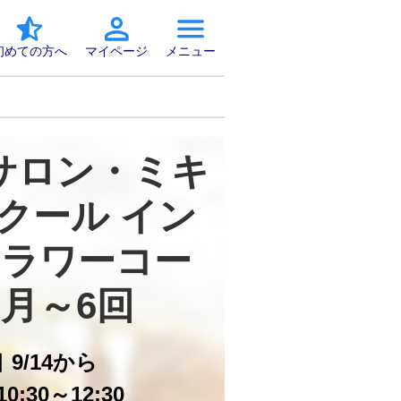
初めての方へ
マイページ
メニュー
サロン・ミキ 
クール イン
ラワーコー
9月～6回
日
9/14から
0:30～12:30