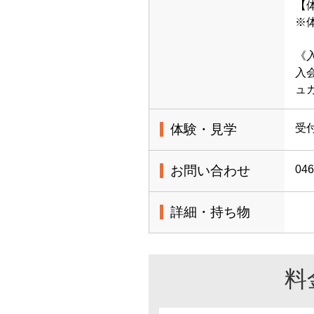
【体
※
《
入
ュ
体験・見学
受
お問い合わせ
046
詳細・持ち物
料