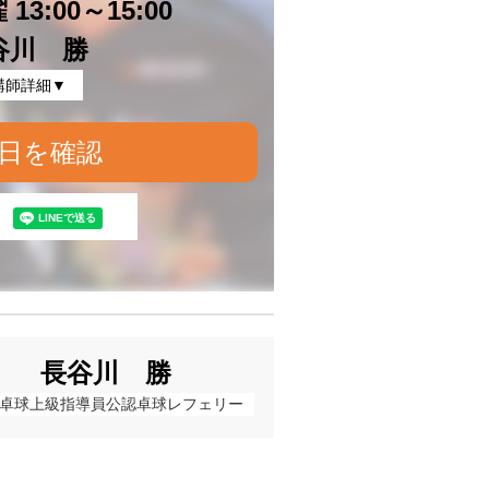
13:00～15:00
谷川 勝
講師詳細▼
日を確認
長谷川 勝
卓球上級指導員公認卓球レフェリー