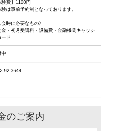
験費】1100円
体験は事前予約制となっております。
入会時に必要なもの》
会金・初月受講料・設備費・金融機関キャッシ
カード
付中
3-92-3644
金のご案内