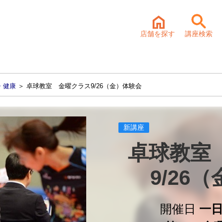
店舗を探す
講座検索
・健康
＞ 卓球教室 金曜クラス9/26（金）体験会
新講座
卓球教室
9/26
開催日
一日