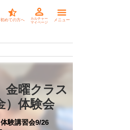
カルチャー
初めての方へ
メニュー
マイページ
　金曜クラス

（金）体験会
体験講習会9/26