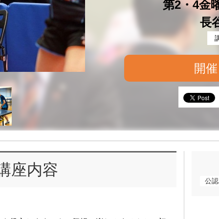
第2・4金曜 
長
開催
講座内容
公認