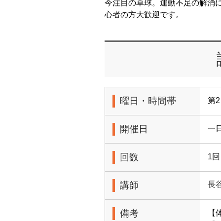
今注目の卓球。運動不足の解消
心者の方大歓迎です。
曜日・時間帯
第2
開催日
一日
回数
1回
講師
長
備考
【