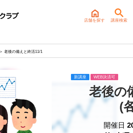
店舗を探す
講座検索
＞ 老後の備えと終活11/1
新講座
WEB決済可
老後の
(
開催日
2