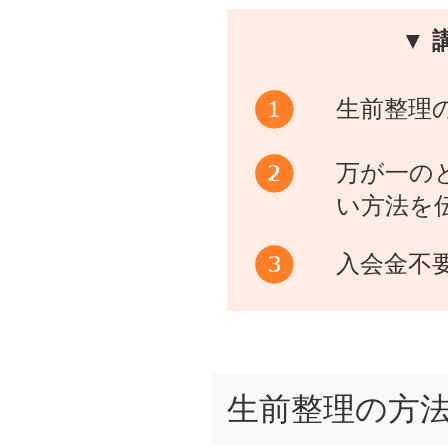
▼ 
生前整理
万が一の
い方法を
入会金不
生前整理の方