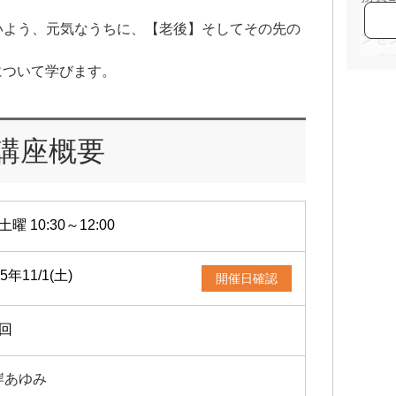
・住
いよう、元気なうちに、【老後】そしてその先の
ンセ
・堺
について学びます。
社を
ルプ
座を
講座概要
土曜 10:30～12:00
25年11/1(土)
開催日確認
1回
岸あゆみ