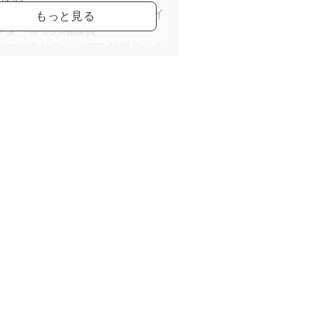
宅新報 記事掲載・ハウスデザイ
ンター等での相談員
市で「不動産」「保険代理店」会
経営しながら現役ファイナンシャ
ランナーとしてお金についての講
担当しています。