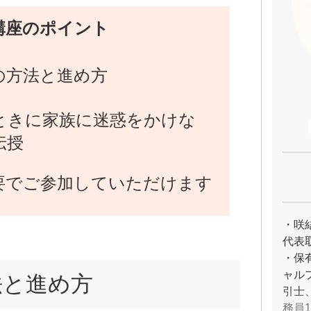
講座のポイント
の方法と進め方
ときに家族に迷惑をかけな
伝授
要でご参加していただけます
・咲
代表
・保
ャル
法と進め方
引士
務員