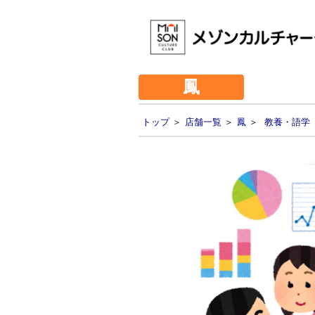
鳳
トップ
＞
店舗一覧
＞
鳳
＞
教養・語学