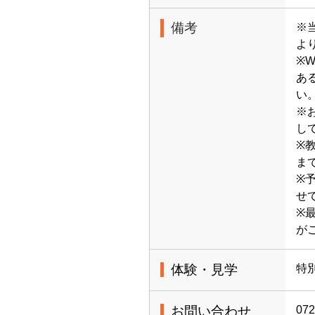
備考
※当
よ
※
あ
い
※
し
※
ま
※
せ
※
が
体験・見学
特
お問い合わせ
072