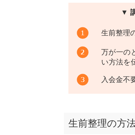
▼ 
生前整理
万が一の
い方法を
入会金不
生前整理の方