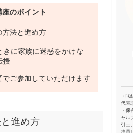
講座のポイント
の方法と進め方
ときに家族に迷惑をかけな
伝授
要でご参加していただけます
・咲
代表
・保
ャル
法と進め方
引士
務員