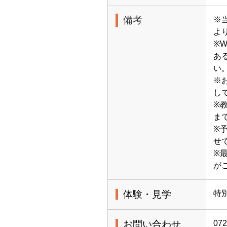
備考
※当
よ
※
あ
い
※
し
※
ま
※
せ
※
が
体験・見学
特
お問い合わせ
072