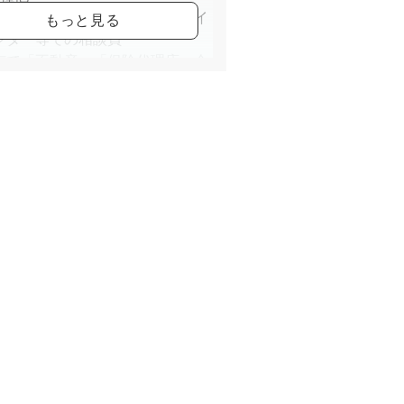
宅新報 記事掲載・ハウスデザイ
ンター等での相談員
市で「不動産」「保険代理店」会
経営しながら現役ファイナンシャ
ランナーとしてお金についての講
担当しています。