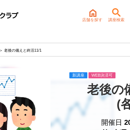
店舗を探す
講座検索
＞ 老後の備えと終活11/1
新講座
WEB決済可
老後の
(
開催日
2