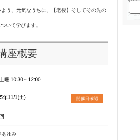
・住
いよう、元気なうちに、【老後】そしてその先の
ンセ
・堺
について学びます。
社を
ルプ
座を
講座概要
土曜 10:30～12:00
25年11/1(土)
開催日確認
1回
岸あゆみ