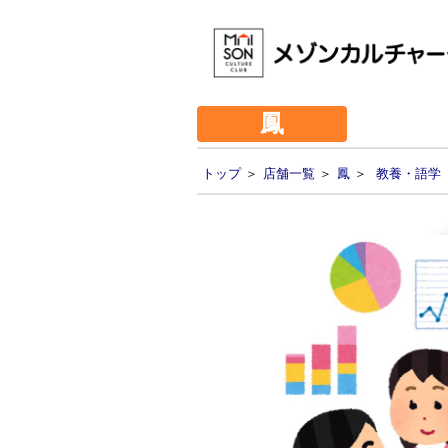
鳳
トップ
＞
店舗一覧
＞
鳳
＞
教養・語学