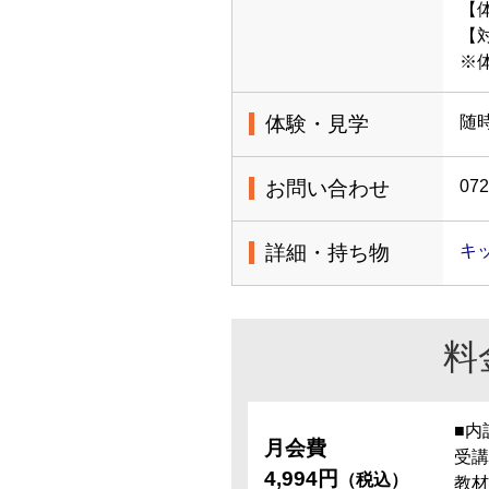
【体
【
※
体験・見学
随
お問い合わせ
072
詳細・持ち物
キッ
料
■内
月会費
受講
4,994円
（税込）
教材