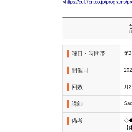
<
https://cul.7cn.co.jp/programs
曜日・時間帯
第2
開催日
20
回数
月
講師
Sac
備考
◇
【