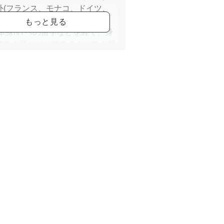
外(フランス、モナコ、ドイツ、
ダ、インドネシア)の全公演に出
 単身NYへの留学などを経て、身
特性を活かした独自のダンスを展
は専門学校などで講師を務め、後
育成に力を注いでいる。