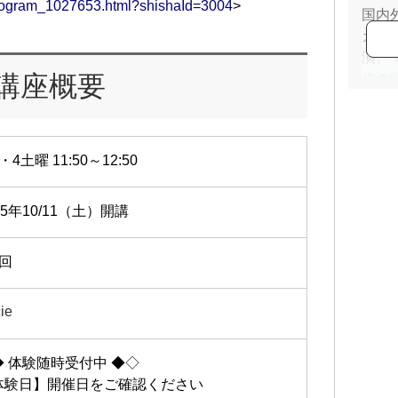
/program_1027653.html?shishaId=3004
>
国内
カナ
演。
講座概要
体の
開。
現在
進の
・4土曜 11:50～12:50
25年10/11（土）開講
2回
ie
◆ 体験随時受付中 ◆◇
体験日】開催日をご確認ください