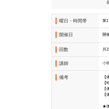
曜日・時間帯
第1
開催日
開
回数
月
講師
小
備考
【
【時
【体
【体
★