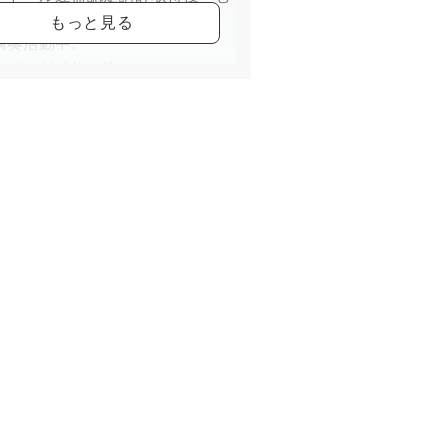
村山ハンドベルてんし』を主宰
演奏活動中。
ムページ<
https://ko-
.jimdo.com/
>
book
s://www.facebook.com/piano.koyanagi
>