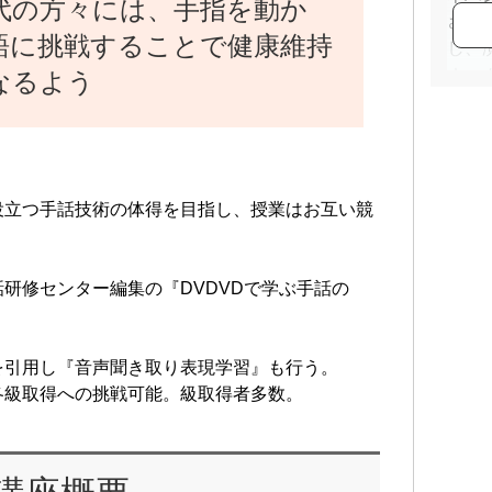
代の方々には、手指を動か
さし
語に挑戦することで健康維持
し、
ホー
なるよう
piano
face 
<
http
役立つ手話技術の体得を目指し、授業はお互い競
研修センター編集の『DVDVDで学ぶ手話の
を引用し『音声聞き取り表現学習』も行う。
各級取得への挑戦可能。級取得者多数。