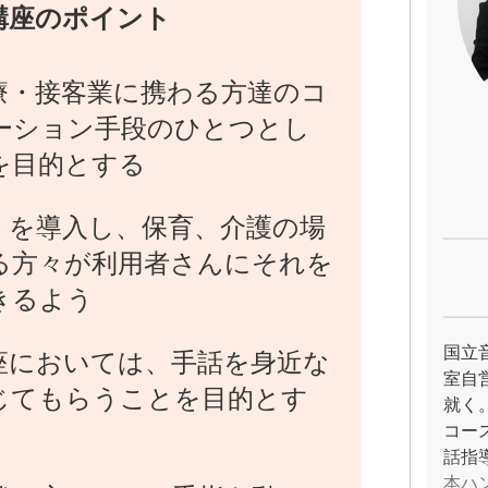
講座のポイント
療・接客業に携わる方達のコ
ーション手段のひとつとし
を目的とする
』を導入し、保育、介護の場
る方々が利用者さんにそれを
きるよう
国立
座においては、手話を身近な
室自
じてもらうことを目的とす
就く
コー
話指
本ハ