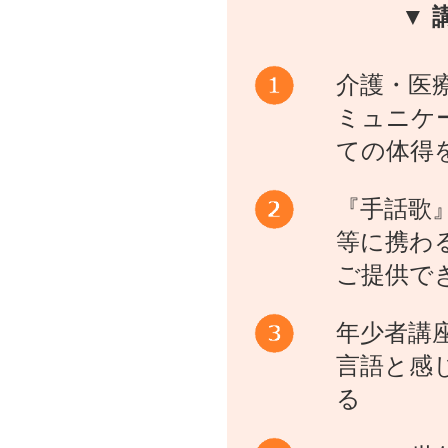
▼ 
介護・医
ミュニケ
ての体得
『手話歌
等に携わ
ご提供で
年少者講
言語と感
る