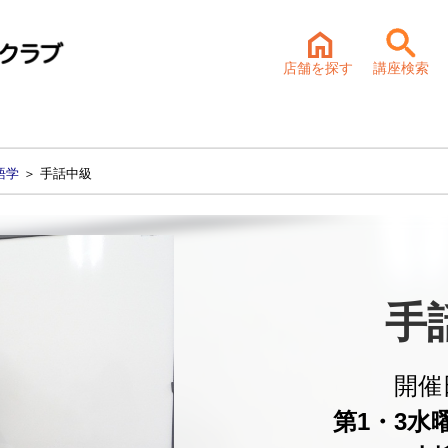
店舗を探す
講座検索
語学
＞ 手話中級
手
開催
第1・3水曜 