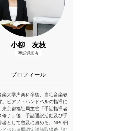
小柳 友枝
手話通訳者
プロフィール
音楽大学声楽科卒後、自宅音楽教
営。ピアノ・ハンドベルの指導に
。東京都福祉局主管「手話指導者
ス修了」後、手話通訳活動及び手
導者として普及に努める。NPO日
ンドベル連盟認定講師取得後『む