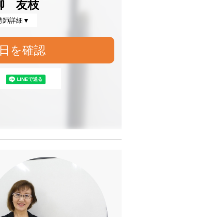
柳 友枝
講師詳細▼
日を確認