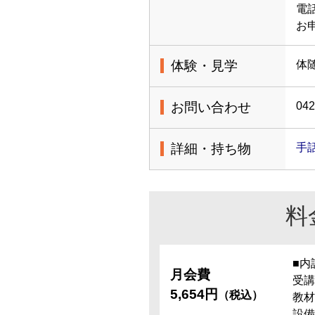
電話
お
体験・見学
体
お問い合わせ
042
詳細・持ち物
手
料
■内
月会費
受講
5,654円
（税込）
教材
設備