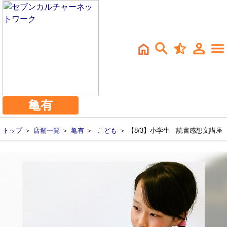
亀有
トップ
＞
店舗一覧
＞
亀有
＞
こども
＞ 【8/3】小学生 読書感想文講座