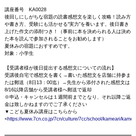
講座番号 KA0028
後回しにしがちな宿題の読書感想文を楽しく攻略！読み方
や書き方、受験にも活かせる“実力”を養います。後日書き
上げた作文の添削つき！（事前に本を決められる人は決め
た本を読んで参加されることをお勧めします）
夏休みの宿題におすすめです。
対象：小学生
【受講者様が後日提出する感想文についての流れ】
受講後自宅で感想文を書く→書いた感想文を店舗に持参ま
たは郵送（8日13：00迄）→先生から添付された感想文は
8/16以降店舗から受講者様へ郵送で返却
※申込・キャンセルは１週間前までとなり、それ以降ご返
金は致しかねますのでご了承ください
▼こども夏休み講座はこちらから
<
https://www.7cn.co.jp/7cn/culture/7cc/school/kameari/kamea