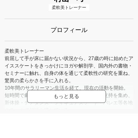
柔軟美トレーナー
プロフィール
柔軟美トレーナー
前屈して手が床に届かない状況から、27歳の時に始めたア
イススケートをきっかけにヨガや解剖学、国内外の書物・
セミナーに触れ、自身の体を通じて柔軟性の研究を重ね、
驚異の柔らかさを手に入れる。
10年間のサラリーマン生活を経て、現在の活動を開始。
短時間で劇的な変化を導き出すことで絶大な支持を集め、
新体操・チアダンス・フィギュアスケート・バレエ等各地
のチームで好評を博している。
元五輪選手のトレーニングを務めるなど、全国出張に飛び
回っている。
ストレッチ関連書籍は21万部を突破。