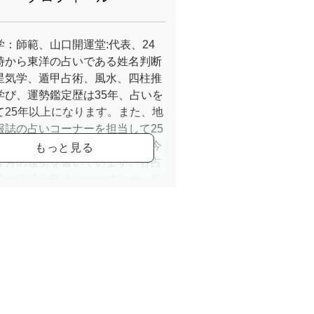
学：師範、山口開運堂:代表、24
時から東洋の占いである姓名判断
星気学、遁甲占術、風水、四柱推
学び、運勢鑑定歴は35年、占いを
て25年以上になります。また、地
報誌の占いコーナーを担当して25
なり、その期間毎月書き続け、今
今月の運勢を書いています。各占
星の意味を数えるだけでなく、星
み合わせから読み取れる実践占い
評があります。