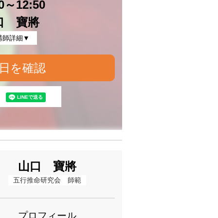
30～12:50
口 寶將
講師詳細▼
日を確認
山口 寶將
五行推命研究会　師範
プロフィール