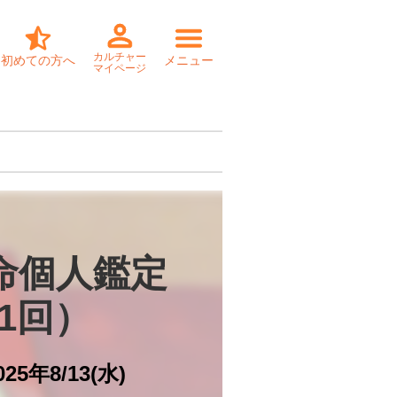
カルチャー
初めての方へ
メニュー
マイページ
命個人鑑定

全1回）
025年8/13(水)