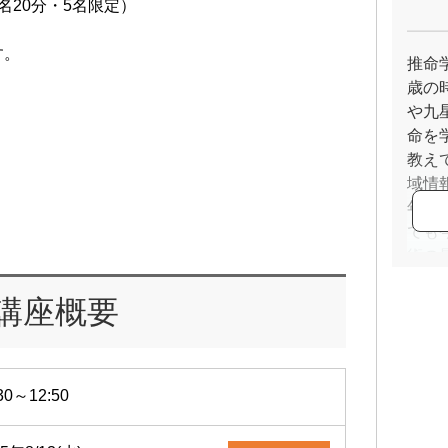
名20分・5名限定）
す。
推命
歳の
や九
命を
教え
域情
年に
でも
術の
の組
講座概要
に定
30～12:50