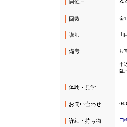
開催日
20
回数
全
講師
山
備考
お電
申
降
体験・見学
お問い合わせ
043
詳細・持ち物
四