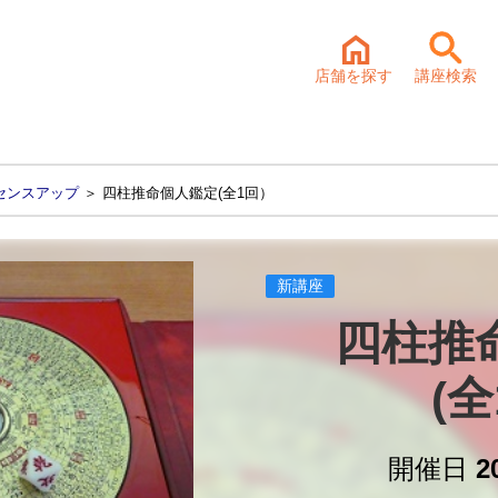
店舗を探す
講座検索
センスアップ
＞ 四柱推命個人鑑定(全1回）
新講座
四柱推
(
開催日
2