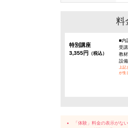
料
■内
特別講座
受講
3,355円
（税込）
教材
設備
上記
が生
「体験」料金の表示がな