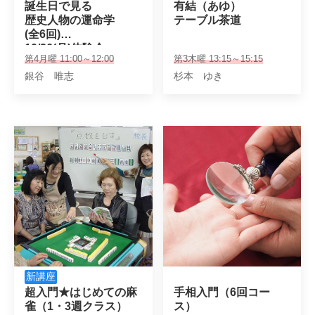
誕生日で見る

有結（あゆ）

歴史人物の運命学

テーブル茶道
(全6回)

10/26(月)体験会
第4月曜 11:00～12:00
第3木曜 13:15～15:15
銀谷 唯志
杉本 ゆき
新講座
超入門★はじめての麻
手相入門（6回コー
雀（1・3週クラス）
ス）