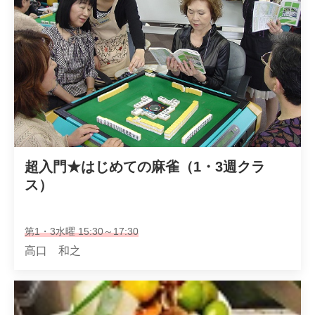
超入門★はじめての麻雀（1・3週クラ
ス）
第1・3水曜 15:30～17:30
高口 和之