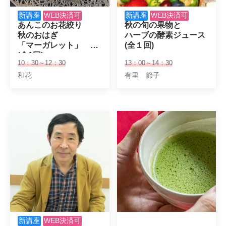
新講座
WEB決済可
新講座
WEB決済可
あんこのお花絞り

秋の旬の果物と

秋のおはぎ

ハーブの酵素ジュース

「マーガレット」　

(全１回)
(全1回)
10：30～12：30
13：00～14：30
和花
有里 節子
新講座
WEB決済可