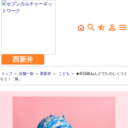
西新井
トップ
＞
店舗一覧
＞
西新井
＞
こども
＞ ★8/15紙ねんどでたのしくつく
ろう！「鳥」