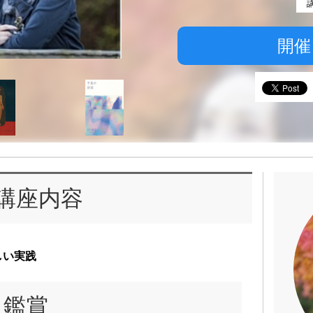
開催
講座内容
しい実践
と鑑賞