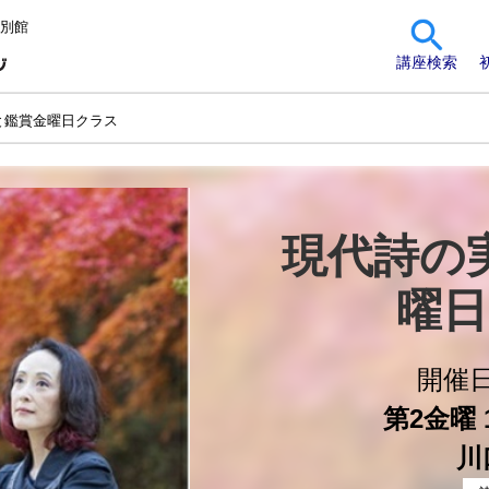
 別館
講座検索
と鑑賞金曜日クラス
現代詩の
曜日
開催
第2金曜 1
川