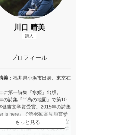
川口 晴美
詩人
プロフィール
晴美
：福井県小浜市出身、東京在
85年に第一詩集『水姫』出版。
09年の詩集『半島の地図』で第10
本健吉文学賞受賞。2015年の詩集
ger is here』で第46回高見順賞受
書評、アンソロジー詩集の編纂な
手がける。詩集『やがて魔女の森