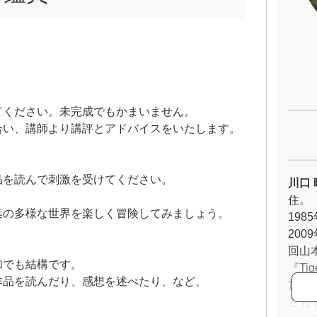
てください。未完成でもかまいません。
合い、講師より講評とアドバイスをいたします。
品を読んで刺激を受けてください。
川口 
住。
葉の多様な世界を楽しく冒険してみましょう。
19
20
】
回山
加でも結構です。
『Ti
作品を読んだり、感想を述べたり、など、
賞。
ども