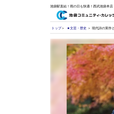
池袋駅直結！雨の日も快適！西武池袋本店
トップ
＞
★文芸・歴史
＞ 現代詩の実作