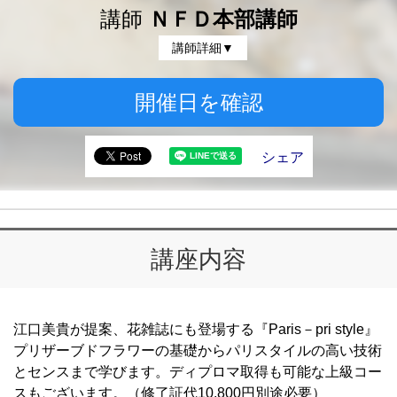
講師
ＮＦＤ本部講師
講師詳細▼
開催日を確認
シェア
講座内容
江口美貴が提案、花雑誌にも登場する『Paris－pri style』
プリザーブドフラワーの基礎からパリスタイルの高い技術
とセンスまで学びます。ディプロマ取得も可能な上級コー
スもございます。（修了証代10,800円別途必要）