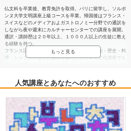
仏文科を卒業後、教育免許を取得。パリに留学し、ソルボ
ンヌ大学文明講座上級コースを卒業。帰国後はフランス・
スイスなどのメディアおよガストロノミー分野での通訳を
しながら夜や週末にカルチャーセンターでの講座を展開。
通訳・講師歴は２０年以上、１０００人以上の生徒に教え
る経験を持つ。
フランス語会話、文法はもちろんのこと、観光・歴史・料
理・シャンソンなどに焦点をあてたフランス文化講座でも
多くの受講生を持つ。
また、自身の世界各地、フランス語圏の友人たちとともに
日仏交流会を２０年以上前から主催している。