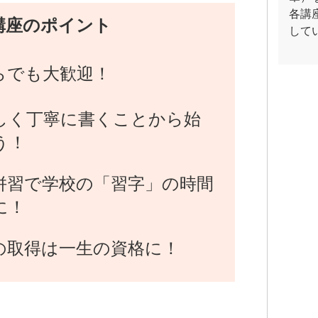
各講
講座のポイント
して
らでも大歓迎！
しく丁寧に書くことから始
う！
併習で学校の「習字」の時間
に！
の取得は一生の資格に！