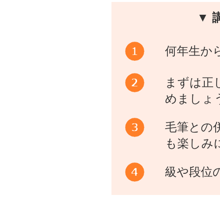
▼ 
何年生か
まずは正
めましょ
毛筆との
も楽しみ
級や段位