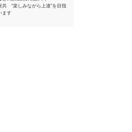
座共 “楽しみながら上達”を目指
います