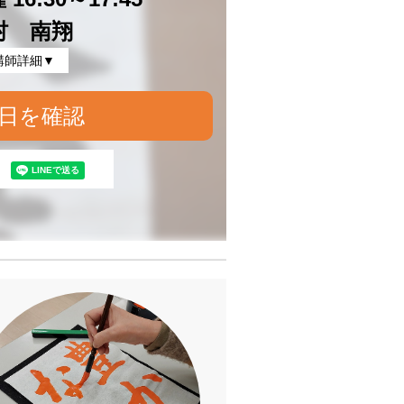
村 南翔
講師詳細▼
日を確認