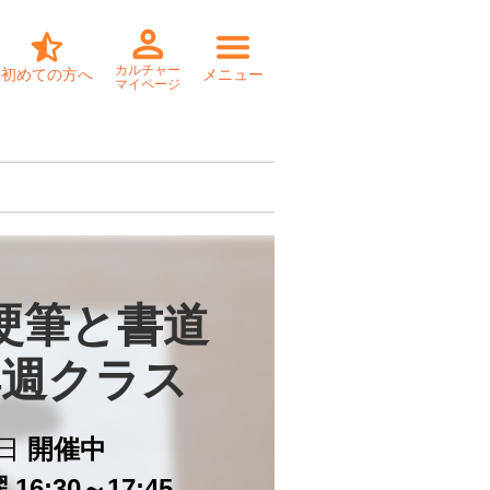
カルチャー
初めての方へ
メニュー
マイページ
硬筆と書道

4週クラス
日
開催中
16:30～17:45