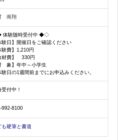
村 南翔
◆ 体験随時受付中 ◆◇
体験日】開催日をご確認ください
験費】1,210円
教材費】 330円
対 象】年中～小学生
体験日の1週間前までにお申込みください。
時受付中！
-992-8100
ども硬筆と書道