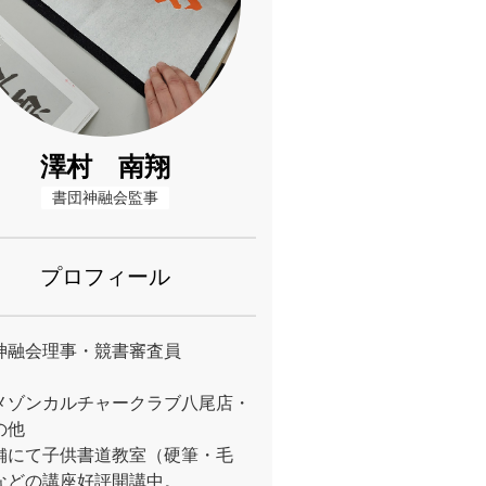
澤村 南翔
書団神融会監事
プロフィール
神融会理事・競書審査員
メゾンカルチャークラブ八尾店・
の他
舗にて子供書道教室（硬筆・毛
などの講座好評開講中。