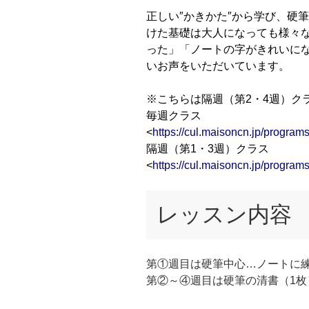
正しい″かきかた″から学び、硬
けた基礎は大人になっても様々
った」「ノートの字がきれいに
いお声をいただいています。
※こちらは隔週（第2・4週）ク
毎週クラス
<
https://cul.maisoncn.jp/progr
隔週（第1・3週）クラス
<
https://cul.maisoncn.jp/progr
レッスン内容
第①週目は硬筆中心…ノートに
第②～④週目は硬筆の清書（1