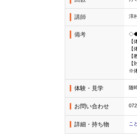
講師
澤
備考
◇
【
【体
【
【
※
体験・見学
随
お問い合わせ
072
詳細・持ち物
こ