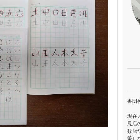
書団
現在
鳳店
数店
筆）