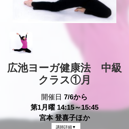
広池ヨーガ健康法　中級
クラス①月
開催日
7/6から
第1月曜 14:15～15:45
宮本 登喜子ほか
講師詳細▼