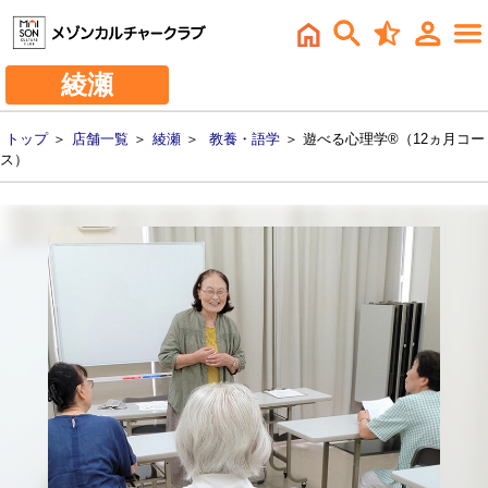
綾瀬
トップ
＞
店舗一覧
＞
綾瀬
＞
教養・語学
＞ 遊べる心理学®（12ヵ月コー
ス）