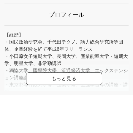
プロフィール
【経歴】
・国民政治研究会、千代田テクノ、話力総合研究所等団
体、企業経験を経て平成6年フリーランス
・小田原女子短期大学、長岡大学、産業能率大学・短期大
学、明星大学、非常勤講師
・獨協大学、國學院大學、流通経済大学、エックステンシ
ョン講座講師
・東京都等行政の研修、企業研修、生涯学習等の講座・講
演
・NPO法人アティスカウンセリング協会理事、一般社団
法人国際プレゼンテーション協会理事
【著書】
「仕事に活かす 困ったときのとっさの一言」(単著)