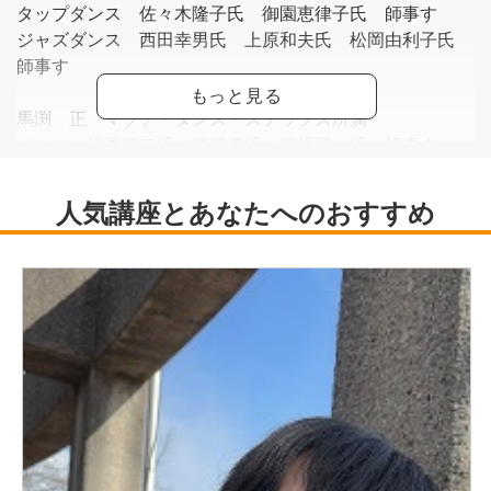
タップダンス 佐々木隆子氏 御園恵律子氏 師事す
ジャズダンス 西田幸男氏 上原和夫氏 松岡由利子氏
師事す
馬渕 正 マブチ・ダンス・ステップス所属
バレエ 浅見捷二氏 橋浦勇氏 篠原聖一氏 師事す
日本バレエ協会及び各バレエ団等ゲスト出演
タップダンス 馬渕博子氏 加藤利江氏 御園恵律子氏
師事す
ジャズダンス 西田幸男氏 上原和夫氏 師事す