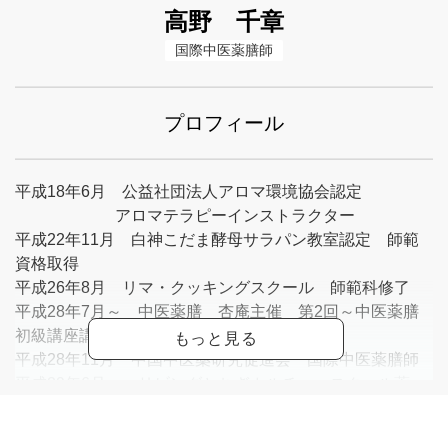
高野 千章
国際中医薬膳師
プロフィール
平成18年6月 公益社団法人アロマ環境協会認定
アロマテラピーインストラクター
平成22年11月 白神こだま酵母サラパン教室認定 師範
資格取得
平成26年8月 リマ・クッキングスクール 師範科修了
平成28年7月～ 中医薬膳 杏庵主催 第2回～中医薬膳
初級講座講師
平成28年11月 中国中医薬研究促進会 国際中医薬膳師
平成29年6月～ リビングとちぎカルチャースクール薬
膳、薬膳茶講師
平成29年10月～ 米粉パン、スイーツ教室講師 各個人