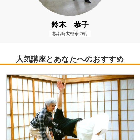
鈴木 恭子
楊名時太極拳師範