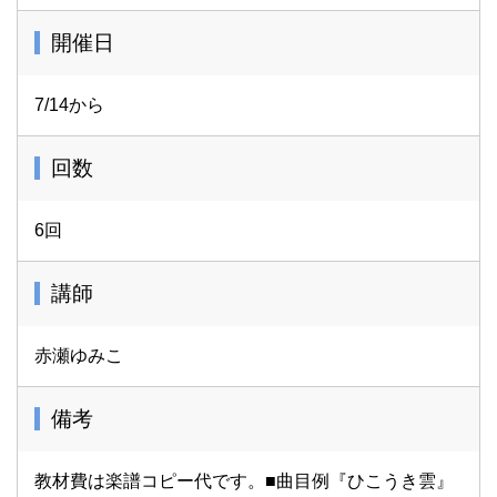
開催日
7/14から
回数
6回
講師
赤瀬ゆみこ
備考
教材費は楽譜コピー代です。■曲目例『ひこうき雲』