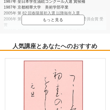
1987年 全日本学生油絵コンクール入選 賞候補
1987年 京都精華大学 美術学部卒業
2005年 第 82 回春陽展初入選 以降毎年入選
2006年 第 83 回春陽会関西展にて兵庫県教育委員会賞 受
賞
2006年 銀座アートホールにて春陽会選抜展 出品
2006年 関西水彩画会展 入選
2008年 銀座アートホールにて春陽会選抜展出品
2009年 第 86 回春陽展（東京国立新美術館）出品
2012年 大阪梅田にて個展 多数
2016年 エルマガジン社 関西スケッチさんぽ 掲載