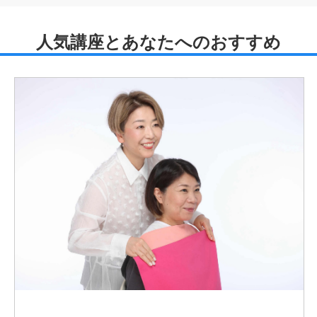
りに行ったら、リバウンドなし、今も家族5人が気持ちよ
く暮らしています。
もちろん、家族といえども、片づけ方はそれぞれ。でも、
整理収納を学んだおかげで、お互いのモノの持ち方を尊重
できるようになりました。
整理収納は、単にモノの片付けだけでなく、家族の在り方
や習慣、価値観を見つめなおす、暮らしに不可欠なツール
です。
こんな素晴らしいツールと、片付いた景色の清々しさをた
くさんの方にお伝えしたくて、整理収納アドバイザーを仕
事にしました。
さらにインテリアコーディネーターとして、片付いた部屋
の模様替えや、引越しの間取り相談、インテリアコーディ
ネートサービスを行っています。