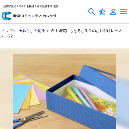
池袋駅直結！雨の日も快適！西武池袋本店 別館
トップ
＞
★暮らしの創造
＞ 自由研究にもなる小学生のお片付けレッス
ン 8/2