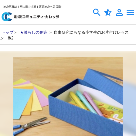
池袋駅直結！雨の日も快適！西武池袋本店 別館
トップ
＞
★暮らしの創造
＞ 自由研究にもなる小学生のお片付けレッス
ン 8/2