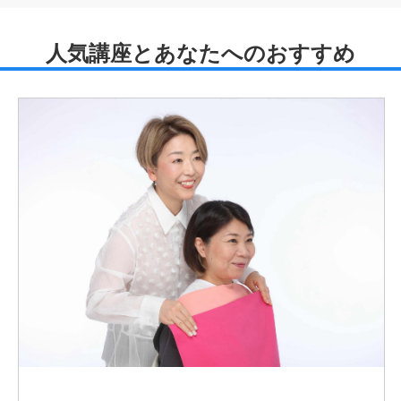
りに行ったら、リバウンドなし、今も家族5人が気持ちよ
く暮らしています。
もちろん、家族といえども、片づけ方はそれぞれ。でも、
整理収納を学んだおかげで、お互いのモノの持ち方を尊重
できるようになりました。
整理収納は、単にモノの片付けだけでなく、家族の在り方
や習慣、価値観を見つめなおす、暮らしに不可欠なツール
です。
こんな素晴らしいツールと、片付いた景色の清々しさをた
くさんの方にお伝えしたくて、整理収納アドバイザーを仕
事にしました。
さらにインテリアコーディネーターとして、片付いた部屋
の模様替えや、引越しの間取り相談、インテリアコーディ
ネートサービスを行っています。