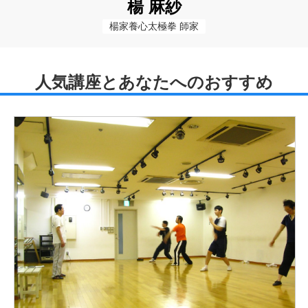
楊 麻紗
楊家養心太極拳 師家