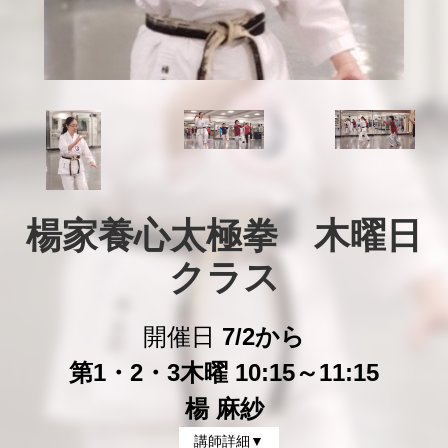
楊家養心太極拳　木曜日
クラス
開催日
7/2から
第1・2・3木曜 10:15～11:15
楊 麻紗
講師詳細▼