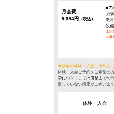
■内
月会費
受講
5,654円
（税込）
教材
設備
上記
が生
★講座の体験・入会ご予約を
体験・入会ご予約をご希望の
学につきましては店舗までお
定していない講座がございま
体験・入会