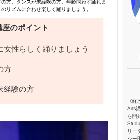
ての方、ダンスが未経験の方、年齢問わず踊れま
コのリズムに合わせ楽しく踊りましょう。
講座のポイント
に女性らしく踊りましょう
の方
未経験の方
《経歴》
Ar
を開始。
Stu
リー
シー