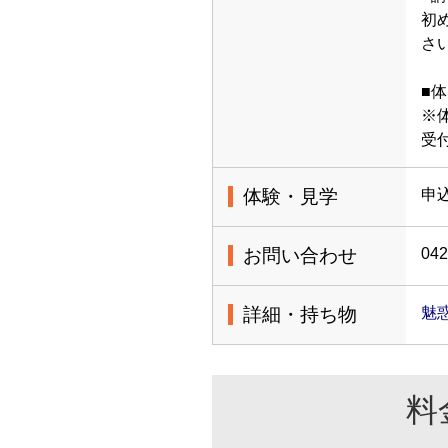
初
■体
※
受
体験・見学
申
お問い合わせ
042
詳細・持ち物
魅
料