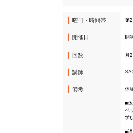
曜日・時間帯
第2
開催日
開
回数
月
講師
SA
備考
体
■
ベ
学
■