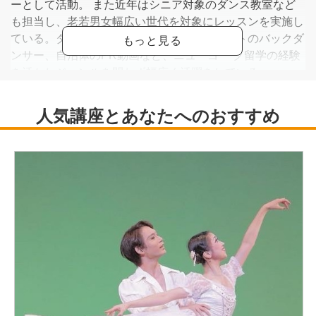
ーとして活動。 また近年はシニア対象のダンス教室など
も担当し、老若男女幅広い世代を対象にレッスンを実施し
ている。ダンサーとしても舞台やアーティストのバックダ
ンサー、自治体のPR動画など、ニューヨ ーク留学の経験
を活かしジャンルを問わず幅広く活躍をしている。
（公社）日本ストリートダンススタジオ協会 公認インス
トラクター
Legend universe 2019 アジア文化交流審査員賞 受賞