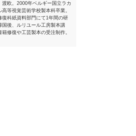
、渡欧。2000年ベルギー国立ラカ
ル高等視覚芸術学校製本科卒業。
修復科紙資料部門にて1年間の研
帰国後、ルリユール工房製本講
書籍修復や工芸製本の受注制作。