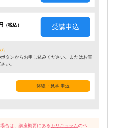
0円
（税込）
受講申込
の方
のボタンからお申し込みください。またはお電
ださい。
体験・見学 申込
い場合は、講座概要にある
カリキュラム
のペ