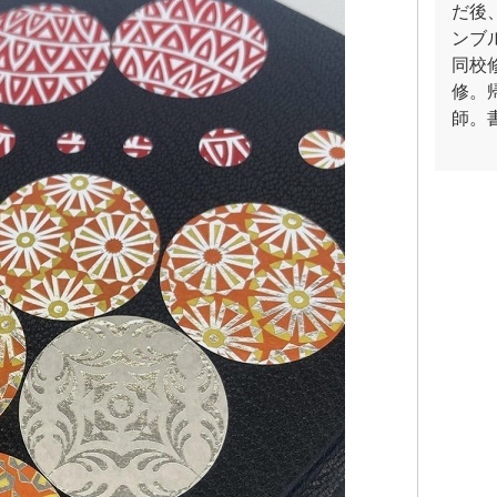
だ後
ンブ
同校
修。
師。