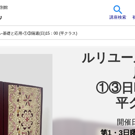
 別館
講座検索
-基礎と応用-①③隔週(日)15：00 (平クラス)
ルリユー
①③日曜
平
開催
第1・3日曜 