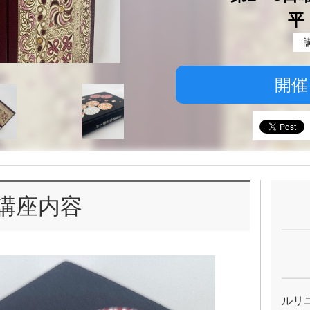
平
開催
講座内容
ルリ