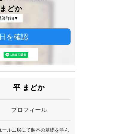
 まどか
講師詳細▼
日を確認
平 まどか
プロフィール
ユール工房にて製本の基礎を学ん