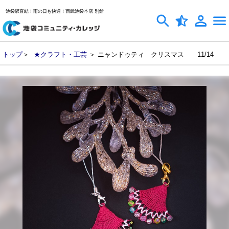
池袋駅直結！雨の日も快適！西武池袋本店 別館
トップ
＞
★クラフト・工芸
＞ ニャンドゥティ クリスマス 11/14