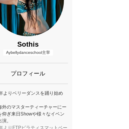
Sothis
Aybellydanceschool主宰
プロフィール
03年よりベリーダンスを踊り始め
海外のマスターティーチャーにー
を仰ぎ来日Showや様々なイベン
出演。
19年よりFTPピラティスマットベー