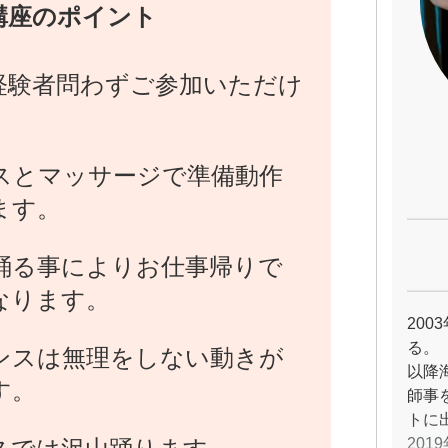
講座のポイント
経験者問わずご参加いただけ
スとマッサージで準備動作
ます。
踊る事によりお仕事帰りで
なります。
20
る。
ンスは無理をしない動きが
以降
す。
師事
トに
20