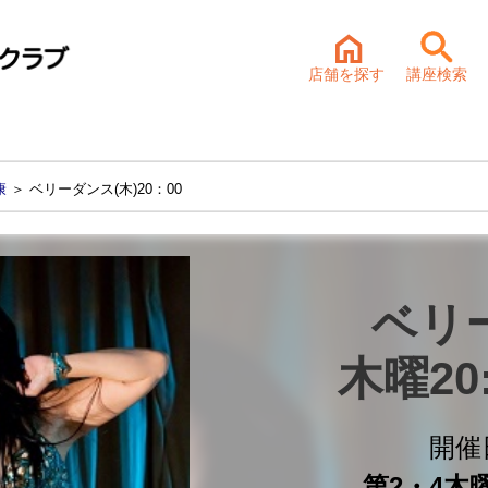
店舗を探す
講座検索
康
＞ ベリーダンス(木)20：00
ベリ
木曜20
開催
第2・4木曜 