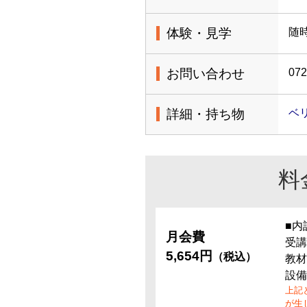
体験・見学
随
お問い合わせ
072
詳細・持ち物
ベリ
料
■内
月会費
受講
5,654円
（税込）
教材
設備
上記
が生