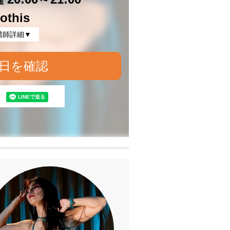
othis
講師詳細▼
日を確認