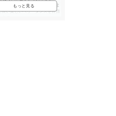
クインストラクター資格取得。よ
に良い楽しいベリーダンスを目指
います。