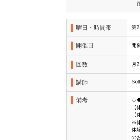
曜日・時間帯
第2
開催日
開
回数
月
講師
Sot
備考
◇
【
【体
※
体
の