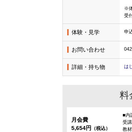
※
受
体験・見学
申
お問い合わせ
042
詳細・持ち物
は
料
■内
月会費
受講
5,654円
（税込）
教材