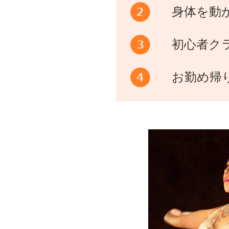
身体を動
初心者ク
お勤め帰