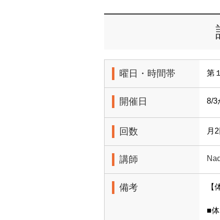
曜日・時間帯
第１
開催日
8/
回数
月
講師
Nad
備考
【
■体