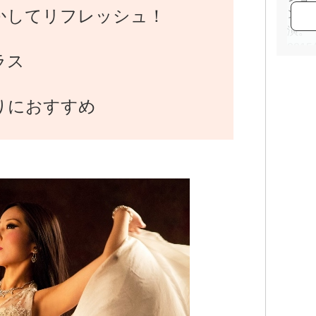
かしてリフレッシュ！
ント
演。
2015
ラス
校。現在
Stu
セブ
りにおすすめ
ュラ
努め
イベ
も行
一般
会員
URL
20
ティ
ンサ
20