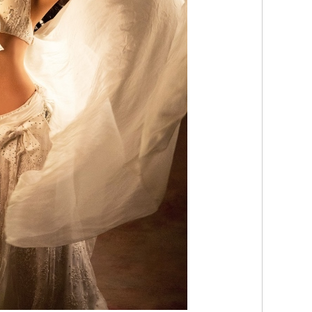
ティ
ンサ
2016
Comp
ョン
2020
Comp
タル
ファ
2021年
Com
ナリス
Vaca
2022年
Com
部門
その
でフ