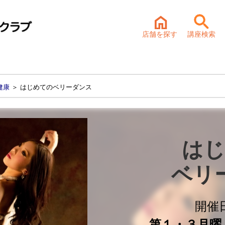
店舗を探す
講座検索
健康
＞ はじめてのベリーダンス
はじ
ベリ
開催
第１・３月曜 