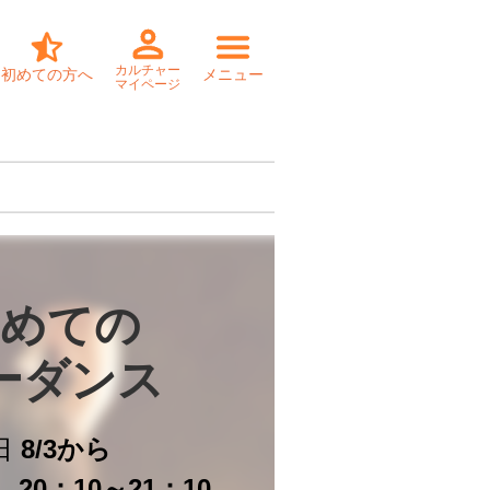
カルチャー
初めての方へ
メニュー
マイページ
めての

ーダンス
日
8/3から
20：10～21：10