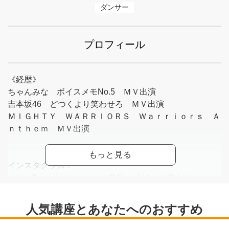
ダンサー
プロフィール
《経歴》
ちゃんみな ボイスメモNo.5 ＭＶ出演
吉本坂46 どつくより笑わせろ ＭＶ出演
ＭＩＧＨＴＹ ＷＡＲＲＩＯＲＳ Ｗａｒｒｉｏｒｓ Ａ
ｎｔｈｅｍ ＭＶ出演
インスタグラム：
<
https://www.instagram.com/24kazukidance/?hl=ja
>