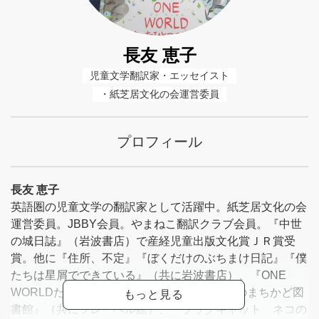
長友 恵子
児童文学翻訳家・エッセイスト
・紙芝居文化の会運営委員
プロフィール
長友 恵子
英語圏の児童文学の翻訳家として活躍中。紙芝居文化の会
運営委員。JBBY会員。やまねこ翻訳クラブ会員。『中世
の城日誌』（岩波書店）で産経児童出版文化賞ＪＲ賞受
賞。他に『住所、不定』『ぼくだけのぶちまけ日記』『僕
たちは星屑でできている』（共に岩波書店）、『ONE
WORLDたったひとつの地球』『本おじさんのまちかど図
書館』（共にフレーベル館）、『ブックキャット ネコの