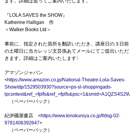
ます。詳細は追ってご案内いたします。
『LOLA SAVES the SHOW』
Katherine Halligan 作
＜Walker Books Ltd＞
事前に、指定された箇所を翻訳いただき、講座日の３日前
の土曜日に当カレッジ文芸係あてメールにてご提出いただ
きます。詳細はご案内いたします〉
アマゾンジャパン
<
https://www.amazon.co.jp/National-Theatre-Lola-Saves-
Show/dp/1529503930?source=ps-sl-shoppingads-
lpcontext&ref_=fplfs&ref_=fplfs&psc=1&smid=A1QZS4S2W
（ペーパーバック）
紀伊國屋書店 <
https://www.kinokuniya.co.jp/f/dsg-02-
9781406392647
>
（ペーパーバック）