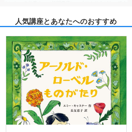
ないしょの仕事！』（徳間書店）、『せんそうがやってき
た日』（鈴木出版）、『不思議の国のアリス』（文化出版
局）、『せんそうがおわるまで、あと2分』（合同出
版）、近著に『こっちにおいでよちびトラ』（徳間書店）
など多数。