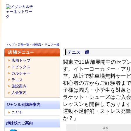
相 模 原
トップ
＞
店舗一覧
＞
相模原
＞
テニス一般
テニス一般
店舗トップ
関東で11店舗展開中のセブ
トピックス
す。イトーヨーカドー・ア
カルチャー
営。駅近で駐車場無料サー
テニス
初心者の方からご経験者ま
施設案内
子様は園児・小学生を対象
入会案内
ラケット・シューズはご入会
レッスンも開催しておりま
ジャンル別講座案内
運動不足解消・ストレス発
こども
か？」
姉妹校のご案内
講座