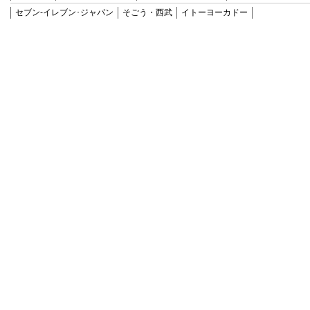
セブン‐イレブン･ジャパン
そごう・西武
イトーヨーカドー