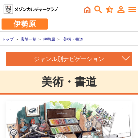
伊勢原
トップ
＞
店舗一覧
＞
伊勢原
＞
美術・書道
ジャンル別ナビゲーション
美術・書道