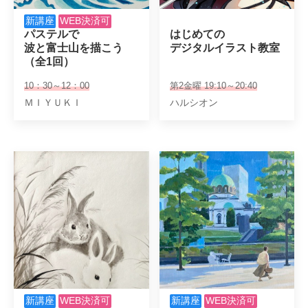
新講座
WEB決済可
パステルで

はじめての

波と富士山を描こう

デジタルイラスト教室
（全1回）
10：30～12：00
第2金曜 19:10～20:40
ＭＩＹＵＫＩ
ハルシオン
新講座
WEB決済可
新講座
WEB決済可