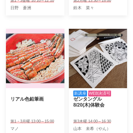
第1・3金曜 10:10～12:10
第2月曜 13:30～15:00
日野 蒼洲
鈴木 菜々
新講座
WEB決済可
リアル色鉛筆画　
ゼンタングル　

8/20(木)体験会
第1・3月曜 13:00～15:00
第3木曜 14:00～16:30
マノ
山本 未希（やん）