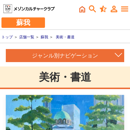
蘇我
トップ
＞
店舗一覧
＞
蘇我
＞
美術・書道
ジャンル別ナビゲーション
美術・書道