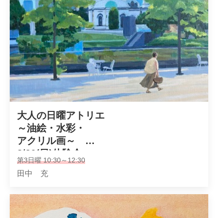
大人の日曜アトリエ

～油絵・水彩・

アクリル画～　

8/30(日)体験会
第3日曜 10:30～12:30
田中 充