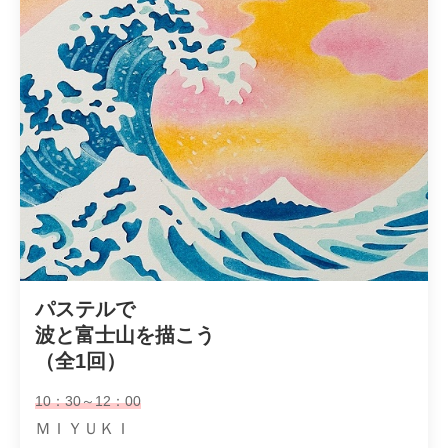
パステルで

波と富士山を描こう

（全1回）
10：30～12：00
ＭＩＹＵＫＩ