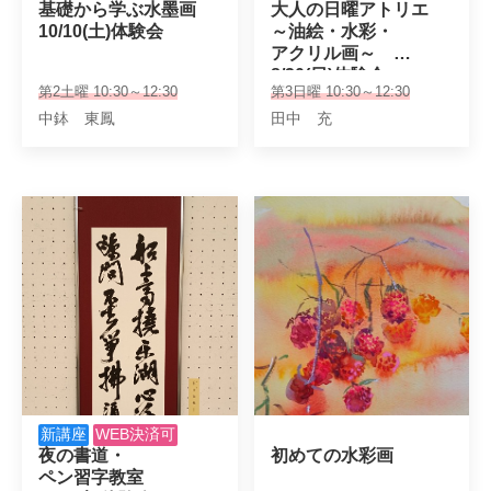
基礎から学ぶ水墨画

大人の日曜アトリエ

10/10(土)体験会
～油絵・水彩・

アクリル画～　

8/30(日)体験会
第2土曜 10:30～12:30
第3日曜 10:30～12:30
中鉢 東鳳
田中 充
新講座
WEB決済可
夜の書道・

初めての水彩画
ペン習字教室　
