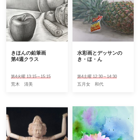
きほんの鉛筆画

水彩画とデッサンの

第4週クラス
き・ほ・ん
第4火曜 13:15～15:15
第4土曜 12:30～14:30
荒木 清美
五月女 和代