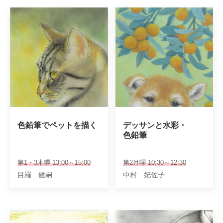
色鉛筆でペットを描く
デッサンと水彩・

色鉛筆
第1・3木曜 13:00～15:00
第2月曜 10:30～12:30
目羅 健嗣
中村 妃佐子