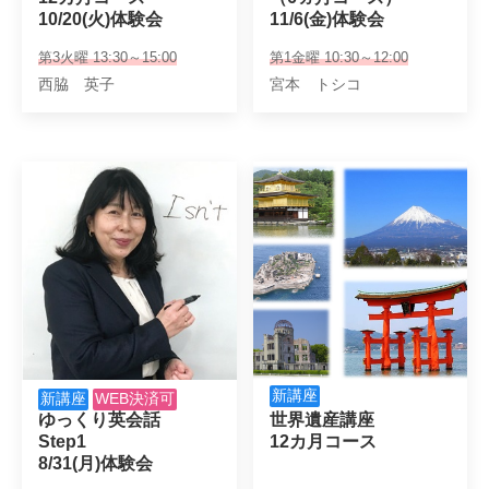
10/20(火)体験会
11/6(金)体験会
第3火曜 13:30～15:00
第1金曜 10:30～12:00
西脇 英子
宮本 トシコ
新講座
新講座
WEB決済可
ゆっくり英会話

世界遺産講座

Step1

12カ月コース
8/31(月)体験会