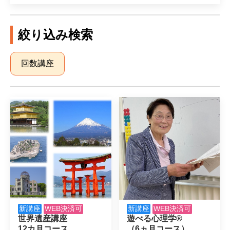
絞り込み検索
回数講座
新講座
WEB決済可
新講座
WEB決済可
世界遺産講座

遊べる心理学®

12カ月コース

（6ヵ月コース）
