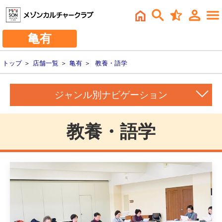
亀有
トップ
＞
店舗一覧
＞
亀有
＞
教養・語学
ジャンル別ナビゲーション
教養・語学