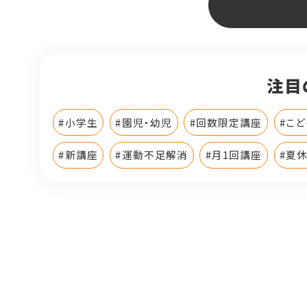
注目
#小学生
#園児・幼児
#回数限定講座
#こ
#新講座
#運動不足解消
#月1回講座
#夏