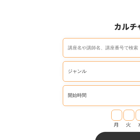
カルチ
月
火