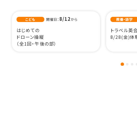
8/12
こども
開催日：
から
教養・語学
はじめての

トラベル英会
ドローン操縦

8/28(金)
（全1回・午後の部）