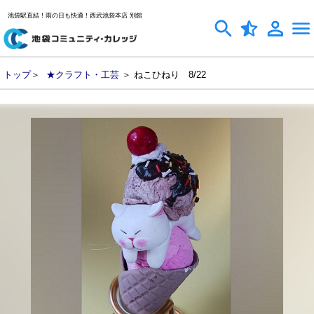
池袋駅直結！雨の日も快適！西武池袋本店 別館
トップ
＞
★クラフト・工芸
＞ ねこひねり 8/22