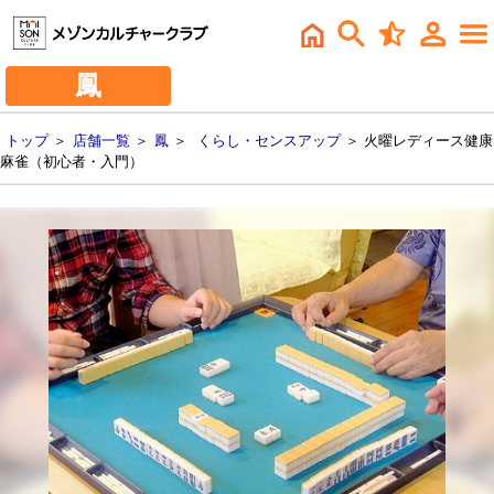
鳳
トップ
＞
店舗一覧
＞
鳳
＞
くらし・センスアップ
＞ 火曜レディース健康
麻雀（初心者・入門）