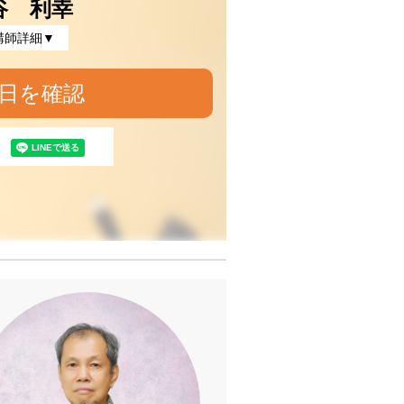
谷 利幸
講師詳細▼
日を確認