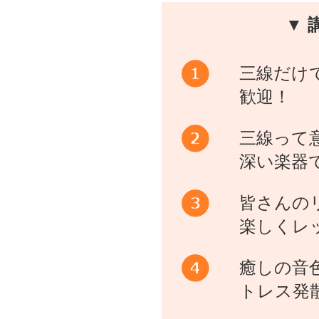
▼ 
三線だけ
歓迎！
三線って
深い楽器
皆さんの
楽しくレ
癒しの音
トレス発