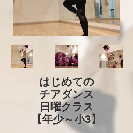
はじめての

チアダンス

日曜クラス

【年少～小3】