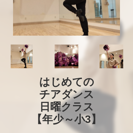
はじめての

チアダンス

日曜クラス

【年少～小3】